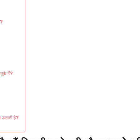
ं?
ुके हैं?
व डालती है?