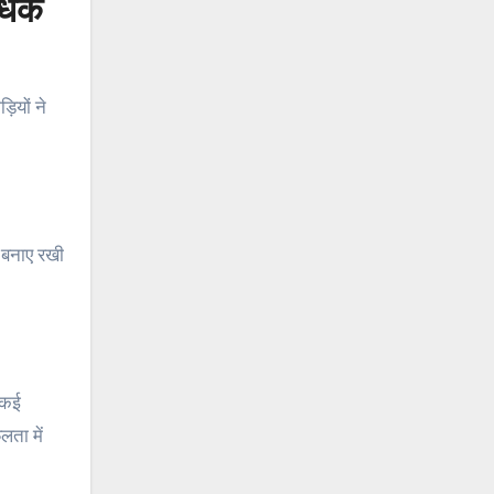
अधिक
ियों ने
त बनाए रखी
ो कई
लता में